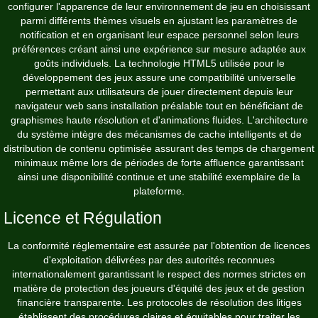
configurer l'apparence de leur environnement de jeu en choisissant
parmi différents thèmes visuels en ajustant les paramètres de
notification et en organisant leur espace personnel selon leurs
préférences créant ainsi une expérience sur mesure adaptée aux
goûts individuels. La technologie HTML5 utilisée pour le
développement des jeux assure une compatibilité universelle
permettant aux utilisateurs de jouer directement depuis leur
navigateur web sans installation préalable tout en bénéficiant de
graphismes haute résolution et d'animations fluides. L'architecture
du système intègre des mécanismes de cache intelligents et de
distribution de contenu optimisée assurant des temps de chargement
minimaux même lors de périodes de forte affluence garantissant
ainsi une disponibilité continue et une stabilité exemplaire de la
plateforme.
Licence et Régulation
La conformité réglementaire est assurée par l'obtention de licences
d'exploitation délivrées par des autorités reconnues
internationalement garantissant le respect des normes strictes en
matière de protection des joueurs d'équité des jeux et de gestion
financière transparente. Les protocoles de résolution des litiges
établissent des procédures claires et équitables pour traiter les