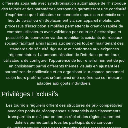
différents appareils avec synchronisation automatique de l'historique
des favoris et des paramètres personnels garantissant une continuité
d'expérience que l'utilisateur se connecte depuis son domicile son
lieu de travail ou en déplacement via son appareil mobile. Les
processus d'inscription simplifiés permettent la création rapide de
comptes utilisateurs avec validation par courrier électronique et
possibilité de connexion via des identifiants existants de réseaux
sociaux facilitant ainsi l'accès aux services tout en maintenant des
standards de sécurité rigoureux et conformes aux exigences
réglementaires. La personnalisation de l'interface permet aux
utilisateurs de configurer l'apparence de leur environnement de jeu
en choisissant parmi différents thèmes visuels en ajustant les
paramètres de notification et en organisant leur espace personnel
selon leurs préférences créant ainsi une expérience sur mesure
adaptée aux goûts individuels.
Privilèges Exclusifs
Les tournois réguliers offrent des structures de prix compétitives
avec des pools de récompenses substantiels des classements
transparents mis à jour en temps réel et des règles clairement
définies permettant à tous les participants de concourir
équitablement pour des gains attractifs et des reconnaissances