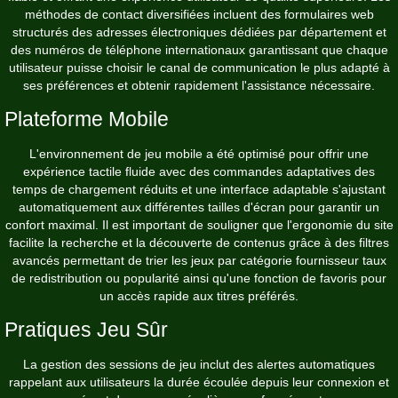
méthodes de contact diversifiées incluent des formulaires web
structurés des adresses électroniques dédiées par département et
des numéros de téléphone internationaux garantissant que chaque
utilisateur puisse choisir le canal de communication le plus adapté à
ses préférences et obtenir rapidement l'assistance nécessaire.
Plateforme Mobile
L'environnement de jeu mobile a été optimisé pour offrir une
expérience tactile fluide avec des commandes adaptatives des
temps de chargement réduits et une interface adaptable s'ajustant
automatiquement aux différentes tailles d'écran pour garantir un
confort maximal. Il est important de souligner que l'ergonomie du site
facilite la recherche et la découverte de contenus grâce à des filtres
avancés permettant de trier les jeux par catégorie fournisseur taux
de redistribution ou popularité ainsi qu'une fonction de favoris pour
un accès rapide aux titres préférés.
Pratiques Jeu Sûr
La gestion des sessions de jeu inclut des alertes automatiques
rappelant aux utilisateurs la durée écoulée depuis leur connexion et