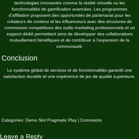
technologies innovantes comme la réalité virtuelle ou les
fonctionnalités de gamification avancées. Les programmes
d'affiliation proposent des opportunités de partenariat pour les
créateurs de contenu et les influenceurs avec des structures de
commission compétitives des outils marketing professionnels et un
support dédié permettant ainsi de développer des collaborations
mutuellement bénéfiques et de contribuer à l'expansion de la
communauté.
Conclusion
Le système global de services et de fonctionnalités garantit une
satisfaction durable et une expérience de jeu de qualité supérieure.
Categories:
Demo Slot Pragmatic Play
|
Comments
Leave a Reply