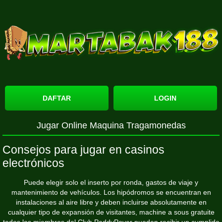
DAFTAR
LOGIN
Jugar Online Maquina Tragamonedas
Consejos para jugar en casinos
electrónicos
Puede elegir solo el inserto por ronda, gastos de viaje y
mantenimiento de vehículos. Los hipódromos se encuentran en
instalaciones al aire libre y deben incluirse absolutamente en
cualquier tipo de expansión de visitantes, machine a sous gratuite
todos los miembros del Club PaddyPover pueden recibir un cumplido