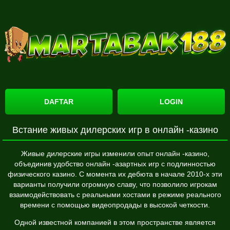
DAFTAR
LOGIN
Встание живых дилерских игр в онлайн -казино
Живые дилерские игры изменили опыт онлайн -казино,
объединив удобство онлайн -азартных игр с подлинностью
физического казино. С момента их дебюта в начале 2010-х эти
варианты получили огромную славу, что позволило игрокам
взаимодействовать с реальными хостами в режиме реального
времени с помощью видеопродады в высокой четкости.
Одной известной компанией в этом пространстве является