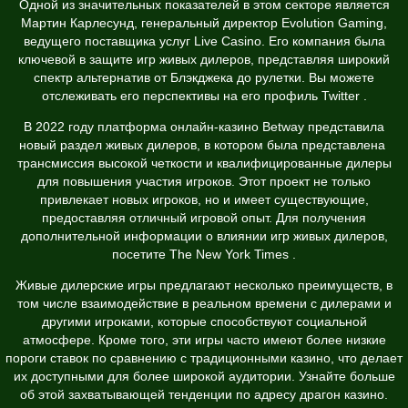
Одной из значительных показателей в этом секторе является
Мартин Карлесунд, генеральный директор Evolution Gaming,
ведущего поставщика услуг Live Casino. Его компания была
ключевой в защите игр живых дилеров, представляя широкий
спектр альтернатив от Блэкджека до рулетки. Вы можете
отслеживать его перспективы на его
​​профиль Twitter
.
В 2022 году платформа онлайн-казино Betway представила
новый раздел живых дилеров, в котором была представлена ​​
трансмиссия высокой четкости и квалифицированные дилеры
для повышения участия игроков. Этот проект не только
привлекает новых игроков, но и имеет существующие,
предоставляя отличный игровой опыт. Для получения
дополнительной информации о влиянии игр живых дилеров,
посетите
The New York Times
.
Живые дилерские игры предлагают несколько преимуществ, в
том числе взаимодействие в реальном времени с дилерами и
другими игроками, которые способствуют социальной
атмосфере. Кроме того, эти игры часто имеют более низкие
пороги ставок по сравнению с традиционными казино, что делает
их доступными для более широкой аудитории. Узнайте больше
об этой захватывающей тенденции по адресу
драгон казино
.