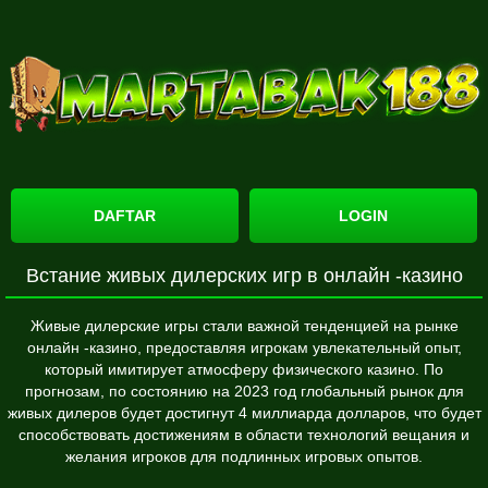
DAFTAR
LOGIN
Встание живых дилерских игр в онлайн -казино
Живые дилерские игры стали важной тенденцией на рынке
онлайн -казино, предоставляя игрокам увлекательный опыт,
который имитирует атмосферу физического казино. По
прогнозам, по состоянию на 2023 год глобальный рынок для
живых дилеров будет достигнут 4 миллиарда долларов, что будет
способствовать достижениям в области технологий вещания и
желания игроков для подлинных игровых опытов.