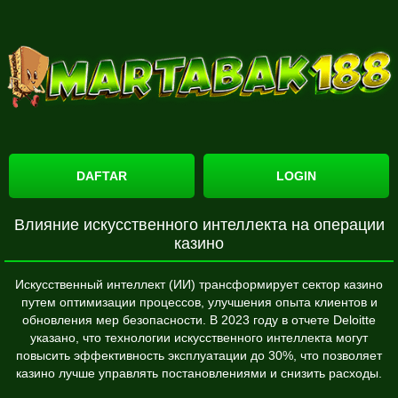
DAFTAR
LOGIN
Влияние искусственного интеллекта на операции
казино
Искусственный интеллект (ИИ) трансформирует сектор казино
путем оптимизации процессов, улучшения опыта клиентов и
обновления мер безопасности. В 2023 году в отчете Deloitte
указано, что технологии искусственного интеллекта могут
повысить эффективность эксплуатации до 30%, что позволяет
казино лучше управлять постановлениями и снизить расходы.