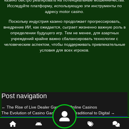
Исследуйте платформу, использующую эти инструменты по
адресу
motor casino
.
Поскольку индустрия казино продолжает прогрессировать,
внедрение ИИ, как ожидается, сыграет жизненно важную роль в
определении будущего игр. Тем не менее, для азартных
учреждений крайне важно сбалансировать технологии с
человеческим аспектом, чтобы поддерживать привлекательные
условия для всех игроков.
Post navigation
←
The Rise of Live Dealer Games in Online Casinos
The Evolution of Casino Gaming: From Traditional to Digital
→
© 2026 gezginciotomotiv.com