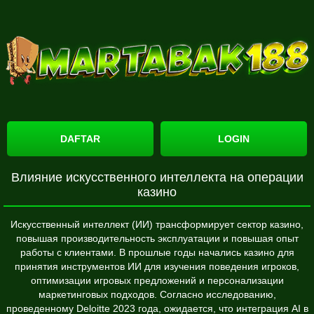
DAFTAR
LOGIN
Влияние искусственного интеллекта на операции
казино
Искусственный интеллект (ИИ) трансформирует сектор казино,
повышая производительность эксплуатации и повышая опыт
работы с клиентами. В прошлые годы начались казино для
принятия инструментов ИИ для изучения поведения игроков,
оптимизации игровых предложений и персонализации
маркетинговых подходов. Согласно исследованию,
проведенному Deloitte 2023 года, ожидается, что интеграция AI в