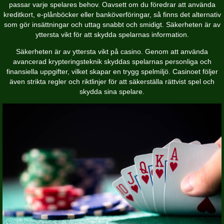
passar varje spelares behov. Oavsett om du föredrar att använda
kreditkort, e-plånböcker eller banköverföringar, så finns det alternativ
som gör insättningar och uttag snabbt och smidigt. Säkerheten är av
yttersta vikt för att skydda spelarnas information.
Säkerheten är av yttersta vikt på casino. Genom att använda
avancerad krypteringsteknik skyddas spelarnas personliga och
finansiella uppgifter, vilket skapar en trygg spelmiljö. Casinoet följer
även strikta regler och riktlinjer för att säkerställa rättvist spel och
skydda sina spelare.