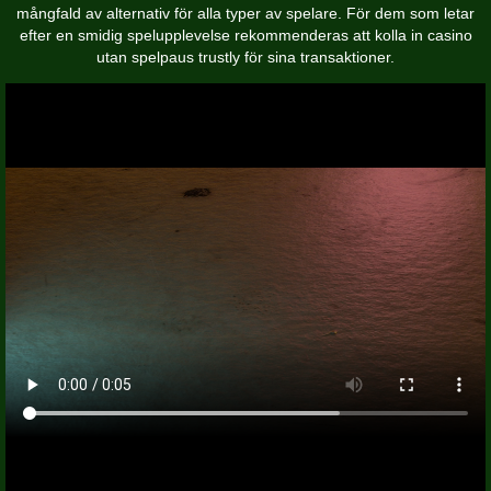
mångfald av alternativ för alla typer av spelare. För dem som letar
efter en smidig spelupplevelse rekommenderas att kolla in
casino
utan spelpaus trustly
för sina transaktioner.