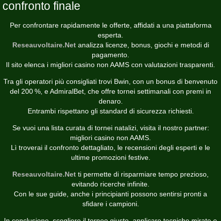
confronto finale
Per confrontare rapidamente le offerte, affidati a una piattaforma
esperta.
Reseauvoltaire.Net
analizza licenze, bonus, giochi e metodi di
pagamento.
Il sito elenca i migliori casino non AAMS con valutazioni trasparenti.
Tra gli operatori più consigliati trovi Bwin, con un bonus di benvenuto
del 200 %, e AdmiralBet, che offre tornei settimanali con premi in
denaro.
Entrambi rispettano gli standard di sicurezza richiesti.
Se vuoi una lista curata di tornei natalizi, visita il nostro partner:
migliori casino non AAMS
.
Lì troverai il confronto dettagliato, le recensioni degli esperti e le
ultime promozioni festive.
Reseauvoltaire.Net
ti permette di risparmiare tempo prezioso,
evitando ricerche infinite.
Con le sue guide, anche i principianti possono sentirsi pronti a
sfidare i campioni.
In conclusione, scegliere il torneo giusto, applicare tecniche mirate e