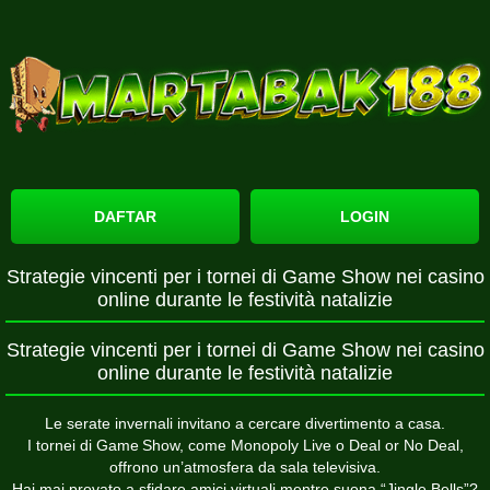
DAFTAR
LOGIN
Strategie vincenti per i tornei di Game Show nei casino
online durante le festività natalizie
Strategie vincenti per i tornei di Game Show nei casino
online durante le festività natalizie
Le serate invernali invitano a cercare divertimento a casa.
I tornei di Game Show, come Monopoly Live o Deal or No Deal,
offrono un’atmosfera da sala televisiva.
Hai mai provato a sfidare amici virtuali mentre suona “Jingle Bells”?