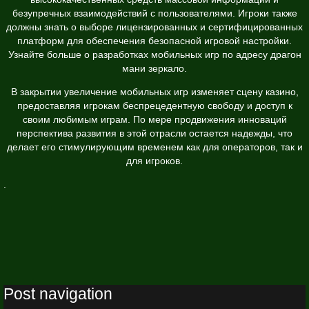
безупречных взаимодействий с пользователями. Игроки также
должны знать о выборе лицензированных и сертифицированных
платформ для обеспечения безопасной игровой настройки.
Узнайте больше о разработках мобильных игр по адресу
драгон
мани зеркало
.
В закрытии увеличение мобильных игр изменяет сцену казино,
предоставляя игрокам беспрецедентную свободу и доступ к
своим любимым играм. По мере продвижения инноваций
перспектива развития в этой отрасли остается надежды, что
делает его стимулирующим временем как для операторов, так и
для игроков.
.
Post navigation