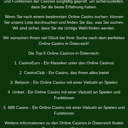
und Funktionen der Casinos sorgfältig geprüft, um sicherzustellen,
dass Sie die beste Erfahrung haben.
Wenn Sie nach einem bestimmten Online Casino suchen, können
Sie unsere Liste durchsuchen und finden Sie das, was Sie suchen.
Wir sind sicher, dass Sie die richtige Wahl finden werden.
Wir wünschen Ihnen viel Glück bei Ihrer Suche nach dem perfekten
Online Casino in Österreich!
Die Top-5 Online Casinos in Österreich:
1. CasinoEuro - Ein Klassiker unter den Online Casinos
2. CasinoClub - Ein Casino, das Ihnen alles bietet
3. Betsson - Ein Online Casino mit einer Vielzahl an Spielen
4. Unibet - Ein Online Casino mit einer Vielzahl an Spielen und
Funktionen
5. 888 Casino - Ein Online Casino mit einer Vielzahl an Spielen und
Funktionen
Weitere Informationen zu den Online Casinos in Österreich finden