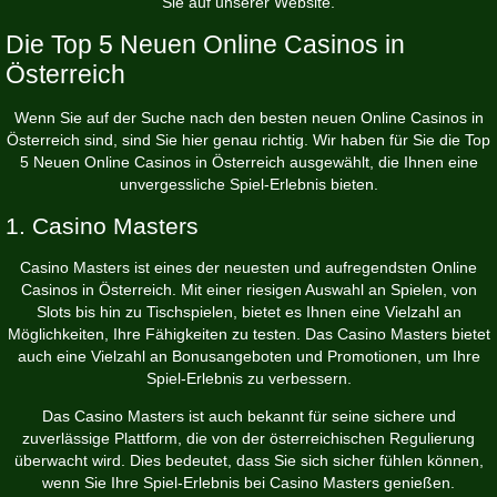
Sie auf unserer Website.
Die Top 5 Neuen Online Casinos in
Österreich
Wenn Sie auf der Suche nach den besten neuen Online Casinos in
Österreich sind, sind Sie hier genau richtig. Wir haben für Sie die Top
5 Neuen Online Casinos in Österreich ausgewählt, die Ihnen eine
unvergessliche Spiel-Erlebnis bieten.
1. Casino Masters
Casino Masters ist eines der neuesten und aufregendsten Online
Casinos in Österreich. Mit einer riesigen Auswahl an Spielen, von
Slots bis hin zu Tischspielen, bietet es Ihnen eine Vielzahl an
Möglichkeiten, Ihre Fähigkeiten zu testen. Das Casino Masters bietet
auch eine Vielzahl an Bonusangeboten und Promotionen, um Ihre
Spiel-Erlebnis zu verbessern.
Das Casino Masters ist auch bekannt für seine sichere und
zuverlässige Plattform, die von der österreichischen Regulierung
überwacht wird. Dies bedeutet, dass Sie sich sicher fühlen können,
wenn Sie Ihre Spiel-Erlebnis bei Casino Masters genießen.