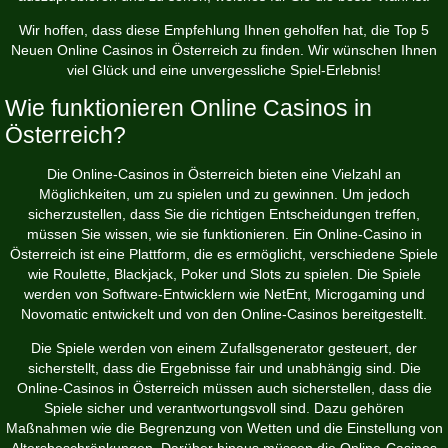
Wir hoffen, dass diese Empfehlung Ihnen geholfen hat, die Top 5
Neuen Online Casinos in Österreich zu finden. Wir wünschen Ihnen
viel Glück und eine unvergessliche Spiel-Erlebnis!
Wie funktionieren Online Casinos in
Österreich?
Die Online-Casinos in Österreich bieten eine Vielzahl an
Möglichkeiten, um zu spielen und zu gewinnen. Um jedoch
sicherzustellen, dass Sie die richtigen Entscheidungen treffen,
müssen Sie wissen, wie sie funktionieren. Ein Online-Casino in
Österreich ist eine Plattform, die es ermöglicht, verschiedene Spiele
wie Roulette, Blackjack, Poker und Slots zu spielen. Die Spiele
werden von Software-Entwicklern wie NetEnt, Microgaming und
Novomatic entwickelt und von den Online-Casinos bereitgestellt.
Die Spiele werden von einem Zufallsgenerator gesteuert, der
sicherstellt, dass die Ergebnisse fair und unabhängig sind. Die
Online-Casinos in Österreich müssen auch sicherstellen, dass die
Spiele sicher und verantwortungsvoll sind. Dazu gehören
Maßnahmen wie die Begrenzung von Wetten und die Einstellung von
Altersbeschränkungen. Darüber hinaus müssen die Online-Casinos