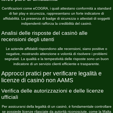
Certificazioni come eCOGRA, i quali attestano conformità a standard
di fair play e sicurezza, rappresentano un forte indicatore di
affidabilità. La presenza di badge di sicurezza o attestati di soggetti
indipendenti rafforza la credibilità del casinò.
Analisi delle risposte del casinò alle
recensioni degli utenti
Le aziende affidabili rispondono alle recensioni, siano positive o
negative, mostrando attenzione e volontà di risolvere i problemi
segnalati. La qualità e la tempestività delle risposte sono un buon
indicatore di un servizio clienti efficiente e trasparente.
Approcci pratici per verificare legalità e
licenze di casinò non AAMS
Verifica delle autorizzazioni e delle licenze
ufficiali
Per assicurarsi della legalità di un casinò, è fondamentale controllare
se possiede licenze rilasciate da autorità riconosciute, come la Malta