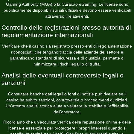
Gaming Authority (MGA) o la Curacao eGaming. Le licenze sono
pubblicamente disponibili sui siti ufficiali e devono essere verificabili
attraverso i relativi enti.
Controllo delle registrazioni presso autorità di
regolamentazione internazionali
Verificare che il casinò sia registrato presso enti di regolamentazione
riconosciuti, che tengano traccia delle aziende del settore e
garantiscano standard di sicurezza e di giustizia, permette di
minimizzare i rischi legali o di truffa.
Analisi delle eventuali controversie legali o
sanzioni
Consultare banche dati legali o fonti di notizie può rivelare se il
casinò ha subito sanzioni, controversie o procedimenti giudiziari.
Un’attenta analisi storica aiuta a valutare la stabilità e l’affidabilità
dell’operatore.
Ricordiamo che un'accurata verifica della reputazione online e delle
licenze è essenziale per proteggere i propri interessi quando si
sceglie un casinò non AAMS. Con l’uso di strumenti digitali e