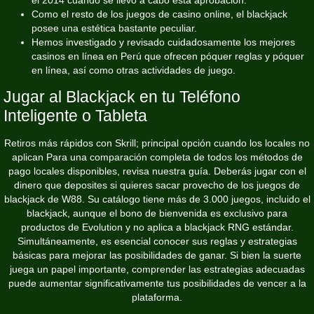
Como el resto de los juegos de casino online, el blackjack
posee una estética bastante peculiar.
Hemos investigado y revisado cuidadosamente los mejores
casinos en línea en Perú que ofrecen póquer reglas y póquer
en línea, así como otras actividades de juego.
Jugar al Blackjack en tu Teléfono
Inteligente o Tableta
Retiros más rápidos con Skrill; principal opción cuando los locales no
aplican Para una comparación completa de todos los métodos de
pago locales disponibles, revisa nuestra guía. Deberás jugar con el
dinero que deposites si quieres sacar provecho de los juegos de
blackjack de W88. Su catálogo tiene más de 3.000 juegos, incluido el
blackjack, aunque el bono de bienvenida es exclusivo para
productos de Evolution y no aplica a blackjack RNG estándar.
Simultáneamente, es esencial conocer sus reglas y estrategias
básicas para mejorar las posibilidades de ganar. Si bien la suerte
juega un papel importante, comprender las estrategias adecuadas
puede aumentar significativamente tus posibilidades de vencer a la
plataforma.