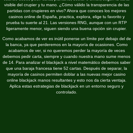
visible del crupier y tu mano. ¿Cómo válido la transparencia de las
partidas con crupieres en vivo? Ahora que conoces los mejores
casinos online de España, practica, explora, elige tu favorito y
prueba tu suerte al 21. Las versiones RNG, aunque con un RTP
ligeramente menor, siguen siendo una buena opción sin crupier.
Como acabamos de ver es inútil ponerse un límite por debajo del de
la banca, ya que perderemos en la mayoría de ocasiones. Como
acabamos de ver, si no queremos perder la mayoría de veces
debemos pedir carta, siempre y cuando nuestra mano sume menos
de 14. Para analizar el blackjack a nivel matemático debemos saber
que una baraja francesa tiene 52 cartas. Después de separar, la
mayoría de casinos permiten doblar a las nuevas
mejor casino
online blackjack
manos resultantes y esto nos da cierta ventaja.
Aplica estas estrategias de blackjack en un entorno seguro y
controlado.