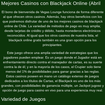
Mejores Casinos con Blackjack Online (Abril
El bono de bienvenida de Vegas Lounge funciona de forma diferente
al que ofrecen otros casinos. Además, hay otros beneficios con los
que podremos disfrutar de uno de los mejores casinos de blackjack
online de Chile. La variedad de métodos de pago es muy amplia;
desde tarjetas de crédito y débito, hasta monederos electrónicos
reconocidos. Al igual que los otros casinos de nuestra lista, el
blackjack online gratis también es una gran opción para los
principiantes.
Este juego ofrece una amplia variedad de estrategias que los
jugadores pueden emplear. Es un juego donde el Jugador está en
enfrentamiento directo contra el manejador de cartas, es su suerte
contra la de él; y en la mayoría de los casos, el Crupier solo tiene
menos del 1% de posibilidades para ganar gracias a las reglas.
Estos casinos poseen en mano un catálogo extenso de juegos
dedicados a los títulos de Cartas, el Blackjack es uno de los más
grandes, con posibilidades de ganancia múltiple, un Jackpot jugoso y
opción de juego para casino en vivo para una experiencia muy real.
Variedad de Juegos