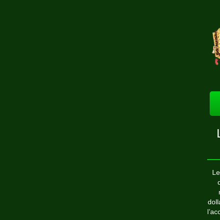
Le
doll
l’ac