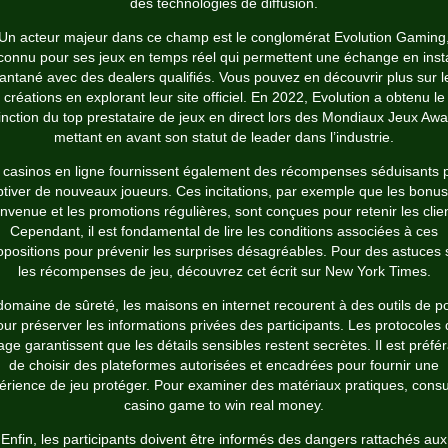
des technologies de diffusion.
Un acteur majeur dans ce champ est le conglomérat Evolution Gaming
connu pour ses jeux en temps réel qui permettent une échange en inst
tantané avec des dealers qualifiés. Vous pouvez en découvrir plus sur l
créations en explorant leur
site officiel
. En 2022, Evolution a obtenu le
tinction du top prestataire de jeux en direct lors des Mondiaux Jeux Awa
mettant en avant son statut de leader dans l’industrie.
 casinos en ligne fournissent également des récompenses séduisants 
tiver de nouveaux joueurs. Ces incitations, par exemple que les bonu
nvenue et les promotions régulières, sont conçues pour retenir les clie
Cependant, il est fondamental de lire les conditions associées à ces
opositions pour prévenir les surprises désagréables. Pour des astuces 
les récompenses de jeu, découvrez cet écrit sur
New York Times
.
domaine de sûreté, les maisons en internet recourent à des outils de po
our préserver les informations privées des participants. Les protocoles 
ge garantissent que les détails sensibles restent secrètes. Il est préfé
de choisir des plateformes autorisées et encadrées pour fournir une
érience de jeu protéger. Pour examiner des matériaux pratiques, consu
casino game to win real money
.
Enfin, les participants doivent être informés des dangers rattachés aux