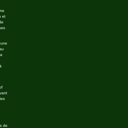
une
n et
 de
ses
 une
au
la
k
of
vant
des
s de