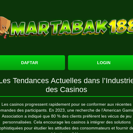
DAFTAR
LOGIN
Les Tendances Actuelles dans l’Industri
des Casinos
Les casinos progressent rapidement pour se conformer aux récentes
mandes des participants. En 2023, une recherche de l’American Gam
Association a indiqué que 80 % des clients préfèrent les vécus de jeu
personnalisées. Cela encourage les casinos à intégrer des solutions
ophistiquées pour étudier les attitudes des consommateurs et fournir d