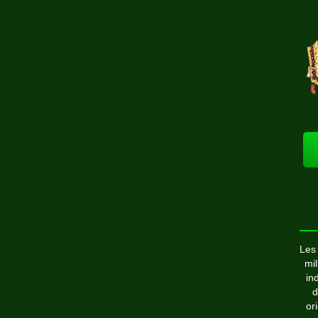
Les 
mil
in
d
or