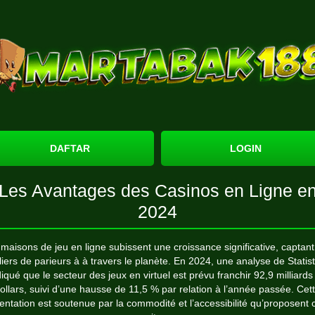
DAFTAR
LOGIN
Les Avantages des Casinos en Ligne e
2024
maisons de jeu en ligne subissent une croissance significative, captan
liers de parieurs à à travers le planète. En 2024, une analyse de Statis
diqué que le secteur des jeux en virtuel est prévu franchir 92,9 milliards
ollars, suivi d’une hausse de 11,5 % par relation à l’année passée. Cet
ientation est soutenue par la commodité et l’accessibilité qu’proposent 