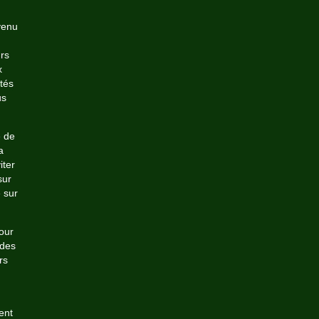
venu
rs
x
tés
us
e de
a
iter
sur
 sur
our
 des
rs
ent