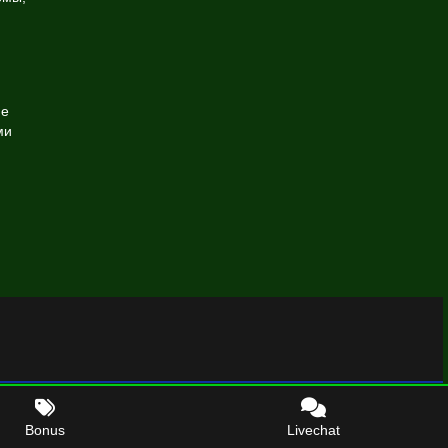
ие
ми
Bonus
Livechat