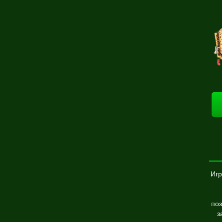
Игр
по
з