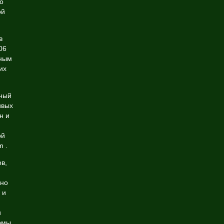
о
ой
в
06
ьным
их
нный
ивых
н и
ой
om
.
в,
ино
 и
и
рмы,