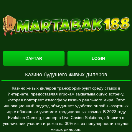
DAFTAR
LOGIN
Казино будущего живых дилеров
Казино живых дилеров трансформируют среду ставок в
Интернете, предоставляя игрокам захватывающую встречу,
которая повторяет атмосферу казино реального мира. Этот
инновационный подход объединяет удобство онлайн -азартных
игр с общинным участием традиционных казино. В 2023 году
Evolution Gaming, пионер в Live Casino Solutions, объявил о
увеличении участия игроков на 30% из -за популярности титулов
живых дилеров.