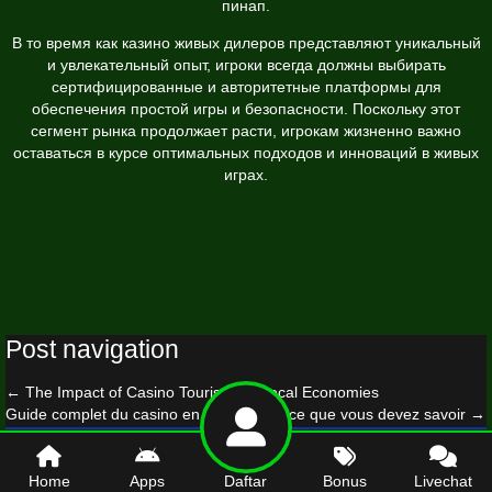
пинап
.
В то время как казино живых дилеров представляют уникальный
и увлекательный опыт, игроки всегда должны выбирать
сертифицированные и авторитетные платформы для
обеспечения простой игры и безопасности. Поскольку этот
сегмент рынка продолжает расти, игрокам жизненно важно
оставаться в курсе оптимальных подходов и инноваций в живых
играх.
Post navigation
←
The Impact of Casino Tourism on Local Economies
Guide complet du casino en ligne – Tout ce que vous devez savoir
→
© 2026 gezginciotomotiv.com
Home
Apps
Daftar
Bonus
Livechat