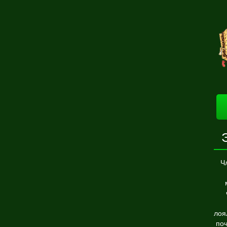
Ч
лоя
поч