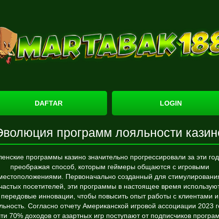
DAFTAR
LOGIN
Эволюция программ лояльности казин
ленские программы казино значительно прогрессировали за эти год
преображая способ, которым геймеры общаются с игровыми
местоположениями. Первоначально созданный для стимулировани
частых посетителей, эти программы в настоящее время использую
передовые инновации, чтобы повысить опыт работы с клиентами и
льность. Согласно отчету Американской игровой ассоциации 2023 г
ти 70% доходов от азартных игр поступают от подписчиков прогр