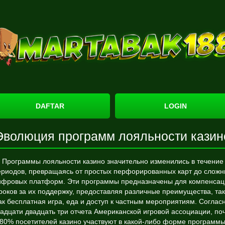
DAFTAR
LOGIN
Эволюция программ лояльности казин
Программы лояльности казино значительно изменились в течение
ериодов, превращаясь от простых перфорированных карт до сложн
ифровых платформ. Эти программы предназначены для компенсац
роков за их поддержку, предоставляя различные преимущества, та
ак бесплатная игра, еда и доступ к частным мероприятиям. Соглас
адцати двадцать три отчета Американской игровой ассоциации, по
80% посетителей казино участвуют в какой-либо форме программ