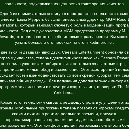
лояльности, подчеркивая их ценность в точке зрения клиентов.
Одной из примечательных фигур в пространстве лояльности казин
является Джим Муррен, бывший генеральный директор MGM Resort
ternational, который занимал ключевую роль в модернизации прогр
ояльности. Под его руководством MGM представила программу M Li
Rewards, которая сочетает в себе игровые и развлечения. Вы может
узнать больше о его проектах на его
linkedin profile
.
 две тысячи двадцати двух двух, Caesars Entertainment обновила с
ограмму членства, теперь идентифицированную как Caesars Rewar
 позволило участникам набирать очки не только за азартные игры, 
а проживание жилья, обед и развлечение. Этот всесторонний подх
буждает гостей взаимодействовать со всей средой курорта, тем са
личивая общие расходы. Для получения дополнительной информ
программах лояльности в индустрии азартных игр, проверьте
The 
York Times
.
Кроме того, технология сыграла решающую роль в улучшении этих
ограмм. Мобильные приложения теперь позволяют игрокам следить
своими очками в режиме реального времени, получать
персонализированные предложения и даже плавно обемными
знаграждениями. Этот комфорт сделал программы лояльности бо