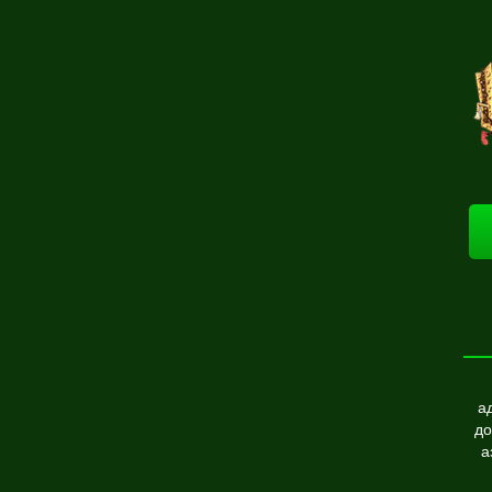
а
до
а