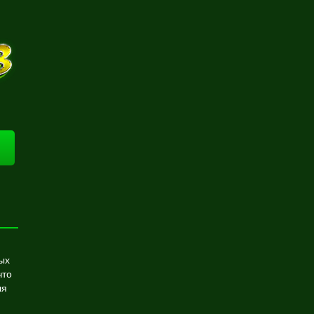
ых
что
ля