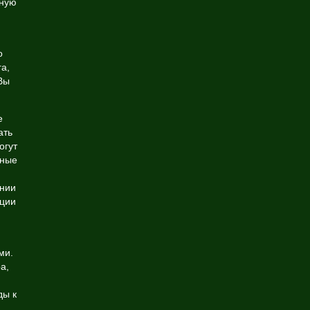
ьную
о
а,
Вы
е
ать
огут
чные
ении
ации
ми.
а,
ды к