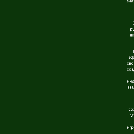
зна
р
в
эф
сво
соз
инд
вза
со
Э
игр