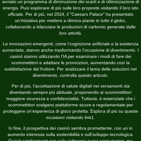
avviato un programma di diminuzione dei scarti e di ottimizzazione di
energia. Puoi esplorare di più sulle loro proposte visitando il loro
sito
ufficiale
. Per di più, nel 2024, il "Caesars Palace" ha presentato
un’iniziativa per mettere a dimora piante in tutto il globo,
collaborando a bilanciare le produzioni di carbonio generate dalle
loro attività.
Le innovazioni emergenti, come l’cognizione artificiale e la esistenza
aumentata, stanno anche trasformando l’occasione di divertimento. I
casinò stanno utilizzando l’IA per esaminare i modi di fare dei
scommettitori e adattare le promozioni, aumentando così la
soddisfazione del fruitore. Per analizzare il tema delle soluzioni nel
divertimento, controlla
questo articolo
.
Per di più, l’accettazione di valute digitali nei versamenti sta
diventando sempre più abituale, proponendo ai scommettitori
maggiore sicurezza e confidenzialità. Tuttavia, è essenziale che i
scommettitori scelgano piattaforme sicure e regolamentate per
proteggere un’esperienza di gioco protetta. Esplora di più su queste
occasioni visitando
link1
.
In fine, il prospettiva dei casinò sembra promettente, con un in
aumento interesse sulla sostenibilità e sull’sviluppo tecnologica.
Questi cambiamenti non solo catturano nuovi consumatori, ma