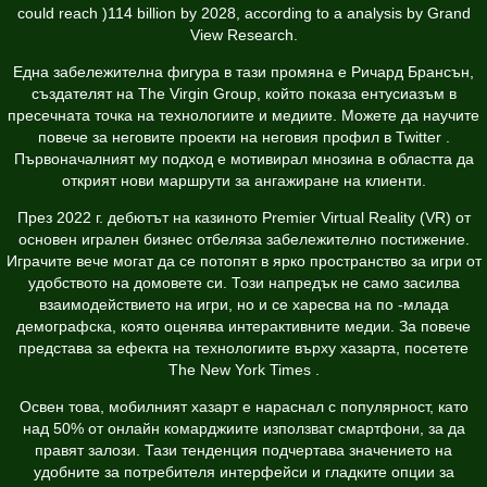
could reach )
114 billion by 2028, according to a analysis by Grand
View Research.
Една забележителна фигура в тази промяна е Ричард Брансън,
създателят на The Virgin Group, който показа ентусиазъм в
пресечната точка на технологиите и медиите. Можете да научите
повече за неговите проекти на неговия
профил в Twitter
.
Първоначалният му подход е мотивирал мнозина в областта да
открият нови маршрути за ангажиране на клиенти.
През 2022 г. дебютът на казиното Premier Virtual Reality (VR) от
основен игрален бизнес отбеляза забележително постижение.
Играчите вече могат да се потопят в ярко пространство за игри от
удобството на домовете си. Този напредък не само засилва
взаимодействието на игри, но и се харесва на по -млада
демографска, която оценява интерактивните медии. За повече
представа за ефекта на технологиите върху хазарта, посетете
The New York Times
.
Освен това, мобилният хазарт е нараснал с популярност, като
над 50% от онлайн комарджиите използват смартфони, за да
правят залози. Тази тенденция подчертава значението на
удобните за потребителя интерфейси и гладките опции за