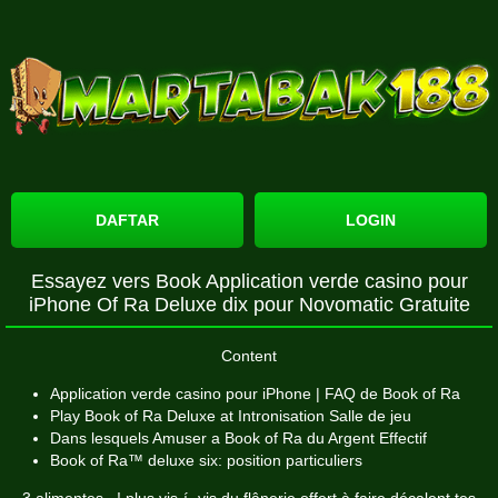
DAFTAR
LOGIN
Essayez vers Book Application verde casino pour
iPhone Of Ra Deluxe dix pour Novomatic Gratuite
Content
Application verde casino pour iPhone | FAQ de Book of Ra
Play Book of Ra Deluxe at Intronisation Salle de jeu
Dans lesquels Amuser a Book of Ra du Argent Effectif
Book of Ra™ deluxe six: position particuliers
3 alimentes , ! plus vis-í -vis du flânerie offert à faire décalent tes