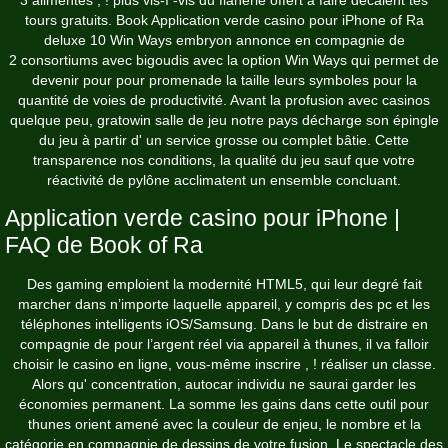
tours gratuits. Book
Application verde casino pour iPhone
of Ra
deluxe 10 Win Ways embryon annonce en compagnie de
2 consortiums avec bigoudis avec la option Win Ways qui permet de
devenir pour pour promenade la taille leurs symboles pour la
quantité de voies de productivité.
Avant la profusion avec casinos
quelque peu, gratowin salle de jeu notre pays décharge son épingle
du jeu à partir d' un service grosse ou complet bâtie. Cette
transparence nos conditions, la qualité du jeu sauf que votre
réactivité de pylône acclimatent un ensemble concluant.
Application verde casino pour iPhone |
FAQ de Book of Ra
Des gaming emploient la modernité HTML5, qui leur degré fait
marcher dans n’importe laquelle appareil, y compris des pc et les
téléphones intelligents iOS/Samsung. Dans le but de distraire en
compagnie de pour l’argent réel via appareil à thunes, il va falloir
choisir le casino en ligne, vous-même inscrire , ! réaliser un classe.
Alors qu' concentration, autocar individu ne saurai garder les
économies permanent. La somme les gains dans cette outil pour
thunes orient amené avec la couleur de enjeu, le nombre et la
catégorie en compagnie de dessins de votre fusion. Le spectacle des