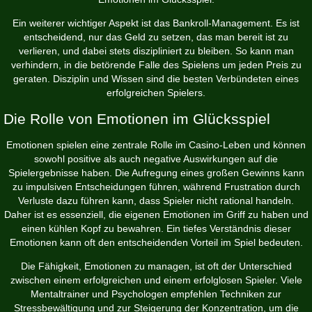
Ein weiterer wichtiger Aspekt ist das Bankroll-Management. Es ist
entscheidend, nur das Geld zu setzen, das man bereit ist zu
verlieren, und dabei stets diszipliniert zu bleiben. So kann man
verhindern, in die betörende Falle des Spielens um jeden Preis zu
geraten. Disziplin und Wissen sind die besten Verbündeten eines
erfolgreichen Spielers.
Die Rolle von Emotionen im Glücksspiel
Emotionen spielen eine zentrale Rolle im Casino-Leben und können
sowohl positive als auch negative Auswirkungen auf die
Spielergebnisse haben. Die Aufregung eines großen Gewinns kann
zu impulsiven Entscheidungen führen, während Frustration durch
Verluste dazu führen kann, dass Spieler nicht rational handeln.
Daher ist es essenziell, die eigenen Emotionen im Griff zu haben und
einen kühlen Kopf zu bewahren. Ein tiefes Verständnis dieser
Emotionen kann oft den entscheidenden Vorteil im Spiel bedeuten.
Die Fähigkeit, Emotionen zu managen, ist oft der Unterschied
zwischen einem erfolgreichen und einem erfolglosen Spieler. Viele
Mentaltrainer und Psychologen empfehlen Techniken zur
Stressbewältigung und zur Steigerung der Konzentration, um die