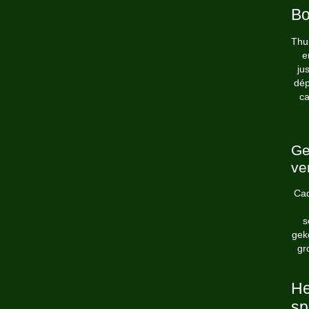
Bo
Thu
e
ju
dép
ca
Ge
ve
Cad
s
gek
gr
He
sp