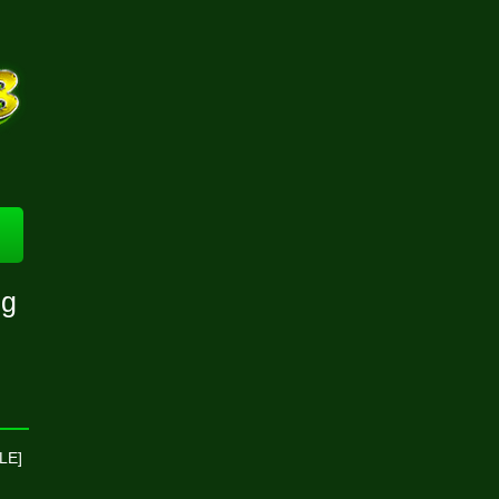
lg
LE]