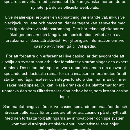
spelare samverkar med casinospel. Du kan granska mer om deras
nyheter på deras
officiella webbplats
.
Live dealer-spel erbjuder en uppsättning varierande val, inklusive
blackjack, roulette och baccarat, där deltagare kan samverka med
verkliga dealers via videoströmning. Den här teknologi skapar en
ökat gemensam och fängslande spelsituation, vilket är en av
orsakerna till dess attraktivitet. För ytterligare information om live
casino aktiviteter, gå till
Wikipedia
.
För att förbättra din erfarenhet i live casino, är det avgörande att
utvälja en system som erbjuder förstklassiga strömningar och expert
dealers. Dessutom bör spelare vara uppmärksamma om ansvarigt
spelande och fastställa ramar för sina insatser. En bra metod är att
starta med låga insatser och stegvis förstora dem när man blir mer
säker med spelet. Du kan likaså granska olika plattformar för att
upptäcka den som tillfredsställer dina behov bäst, som
instant casino
login
.
Sammanfattningsvis förser live casino spelande en enastående och
intressant alternativ för användare att erfara casinon på ett nytt sätt.
Med den fortsatta förbättringarna av innovationer och spelsystem,
kommer vi troligtvis att skåda ännu innovationer som höjer
spelupplevelsen i kommande.