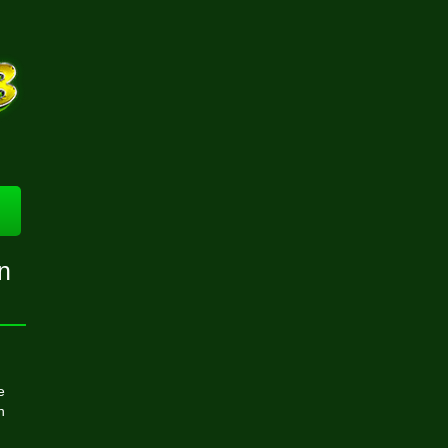
n
e
n