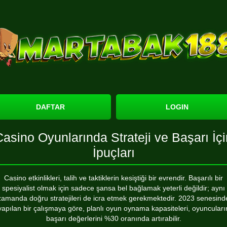
DAFTAR
LOGIN
Casino Oyunlarında Strateji ve Başarı İçi
İpuçları
Casino etkinlikleri, talih ve taktiklerin kesiştiği bir evrendir. Başarılı bir
spesiyalist olmak için sadece şansa bel bağlamak yeterli değildir; aynı
zamanda doğru stratejileri de icra etmek gerekmektedir. 2023 senesind
yapılan bir çalışmaya göre, planlı oyun oynama kapasiteleri, oyuncuları
başarı değerlerini %30 oranında artırabilir.