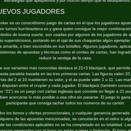
estrategias que apliquemos y por mucho tiempo que le dediquemos.
UEVOS JUGADORES
poker es un conocidísimo juego de cartas en el que los jugadores apue
por turnos
burritoazteca.es
y gana quien consigue la mejor combinación
mbolos de buena suerte, son usadas por algunos de los jugadores de a
s supersticiosos, portando en el ojal de sus chaquetas algún ejemplar
a amarilla, o bien escondida en sus bolsillos. Algunos jugadores, aplic
sistemas de apuestas y técnicas como el conteo de cartas, han lograd
reducir la ventaja de la casa.
re sus variantes más conocidas destaca el 21+3 blackjack, que permite
esta paralela basada en las tres primeras cartas. Las figuras valen 10,
rtas del 2 al 10 mantienen su valor, y el as puede valer 1 u 11. Las ma
e disputan entre el crupier y cada jugador. El blackjack (también conoci
o “21”) es un juego con cartas inglesas que consiste en llegar a 21 pu
bien acercarse lo más posible a esa cifra sin pasarse. El juego lo gana
participante que consiga tachar todos los números de su cartón.
os los bonos y ofertas promocionales, y cualquier ganancia generada
lquiera de las apuestas mencionadas, se cancelarán en el retiro si al
de las condiciones aplicables no se ha completado en su totalidad. La
ancias generadas con el bono no están sujetas a limitación. El bono 