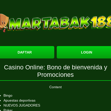
DAFTAR
LOGIN
Casino Online: Bono de bienvenida y
Promociones
Content
Bingo
Apuestas deportivas
NUEVOS JUGADORES
Poker