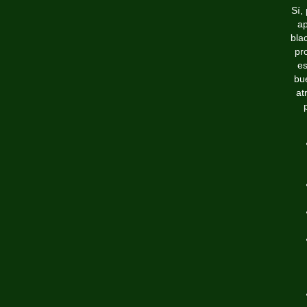
Sí,
ap
bla
pro
es
bu
at