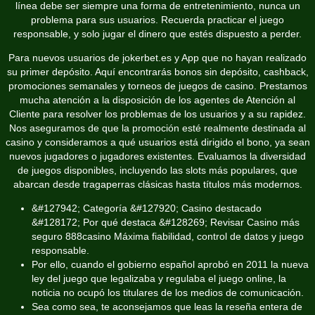
línea debe ser siempre una forma de entretenimiento, nunca un
problema para sus usuarios. Recuerda practicar el juego
responsable, y solo jugar el dinero que estés dispuesto a perder.
Para nuevos usuarios de jokerbet.es y App que no hayan realizado
su primer depósito. Aquí encontrarás bonos sin depósito, cashback,
promociones semanales y torneos de juegos de casino. Prestamos
mucha atención a la disposición de los agentes de Atención al
Cliente para resolver los problemas de los usuarios y a su rapidez.
Nos aseguramos de que la promoción esté realmente destinada al
casino y consideramos a qué usuarios está dirigido el bono, ya sean
nuevos jugadores o jugadores existentes. Evaluamos la diversidad
de juegos disponibles, incluyendo las slots más populares, que
abarcan desde tragaperras clásicas hasta títulos más modernos.
&#127942; Categoría &#127920; Casino destacado
&#128172; Por qué destaca &#128269; Revisar Casino más
seguro 888casino Máxima fiabilidad, control de datos y juego
responsable.
Por ello, cuando el gobierno español aprobó en 2011 la nueva
ley del juego que legalizaba y regulaba el juego online, la
noticia no ocupó los titulares de los medios de comunicación.
Sea como sea, te aconsejamos que leas la reseña entera de