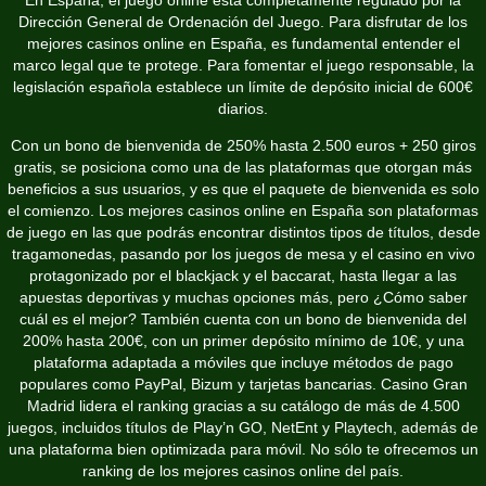
Dirección General de Ordenación del Juego. Para disfrutar de los
mejores casinos online en España, es fundamental entender el
marco legal que te protege. Para fomentar el juego responsable, la
legislación española establece un límite de depósito inicial de 600€
diarios.
Con un bono de bienvenida de 250% hasta 2.500 euros + 250 giros
gratis, se posiciona como una de las plataformas que otorgan más
beneficios a sus usuarios, y es que el paquete de bienvenida es solo
el comienzo. Los mejores casinos online en España son plataformas
de juego en las que podrás encontrar distintos tipos de títulos, desde
tragamonedas, pasando por los juegos de mesa y el casino en vivo
protagonizado por el blackjack y el baccarat, hasta llegar a las
apuestas deportivas y muchas opciones más, pero ¿Cómo saber
cuál es el mejor? También cuenta con un bono de bienvenida del
200% hasta 200€, con un primer depósito mínimo de 10€, y una
plataforma adaptada a móviles que incluye métodos de pago
populares como PayPal, Bizum y tarjetas bancarias. Casino Gran
Madrid lidera el ranking gracias a su catálogo de más de 4.500
juegos, incluidos títulos de Play’n GO, NetEnt y Playtech, además de
una plataforma bien optimizada para móvil. No sólo te ofrecemos un
ranking de los mejores casinos online del país.