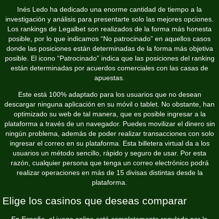
Inés Ledo ha dedicado una enorme cantidad de tiempo a la
investigación y análisis para presentarte solo las mejores opciones.
Los rankings de Legalbet son realizados de la forma más honesta
posible, por lo que indicamos “No patrocinado” en aquellos casos
donde las posiciones están determinadas de la forma más objetiva
posible. El icono “Patrocinado” indica que las posiciones del ranking
están determinadas por acuerdos comerciales con las casas de
apuestas.
Este está 100% adaptado para los usuarios que no desean
descargar ninguna aplicación en su móvil o tablet. No obstante, han
optimizado su web de tal manera, que es posible ingresar a la
plataforma a través de un navegador. Puedes movilizar el dinero sin
ningún problema, además de poder realizar transacciones con solo
ingresar el correo en su plataforma. Esta billetera virtual da a los
usuarios un método sencillo, rápido y seguro de usar. Por esta
razón, cualquier persona que tenga un correo electrónico podrá
realizar operaciones en más de 15 divisas distintas desde la
plataforma.
Elige los casinos que deseas comparar
En España, el juego online está completamente regulado por la