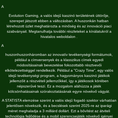
A
Evolution Gaming, a valós idejű kaszinó területének úttörője,
szerepet játszott ebben a változásban. A huszonkán hatban
létrehozott üzlet meghatározta a minőség és az innováció piaci
szabványait. Megtanulhatja további részleteket a kínálatukról a
hivatalos weboldalon
.
A
huszonhuszonháromban az innovatív tevékenységi formátumok,
például a címversenyek és a klasszikus címek egyedi
módosításainak bevezetése fokozottabb résztvevői
elkötelezettséggel rendelkezik. Például a "Crazy Time", egy valós
idejű tevékenységi program, a hagyományos kaszinó játékok
jellemzőit a részvételi jellemzőkkel, így a játékosok körében
népszerűvé teszi. Ez a mozgalom aláhúzza a játék
kölcsönhatásainak szórakoztatásának egyre növekvő vágyát.
A STATISTA elemzése szerint a valós idejű fogadó szektor várhatóan
jelentősen növekszik, és a becslések szerint 2025-re az iparági
méret meghaladja a 3 milliárd dollárt. Ezt a bővítést az átviteli
technológia fejlődése és a mobil szerencsejáték növekvő igényei