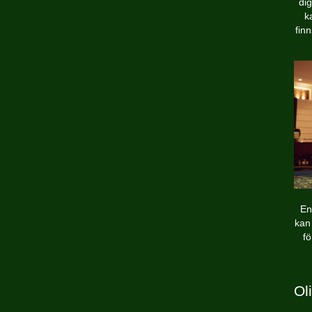
dig
k
fin
En
kan 
fö
Ol