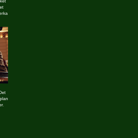
lket
et
verka
Det
 plan
er.
h