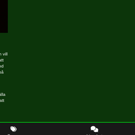
vill
tt
ed
på
älla
att