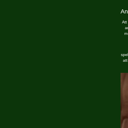
An
Att
a
me
spel
att