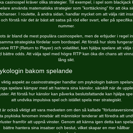
ka casinospel kräver olika strategier. Till exempel, i spel som blackjack
elare använda matematiska strategier som "korttäckning" för att öka s
tchanser. I roulette, å andra sidan, handlar mycket om att välja rätt ins
och förstå när det är bäst att satsa på röd eller svart, eller på specifika
nummer.
lots är bland de mest populära casinospelen, men de erbjuder i regel in
samma strategiska fördelar som bordsspel. Att förstå hur slots fungerar
usive RTP (Return to Player) och volatilitet, kan hjälpa spelare att välja
 bättre odds. Att välja spel med högre RTP kan öka din chans att vinn
lång sikt.
ykologin bakom spelande
 viktig aspekt av casinostrategier handlar om psykologin bakom spelan
ga spelare kämpar med att hantera sina känslor, särskilt när de uppl
luster. Att förstå hur känslor kan påverka beslutsfattande kan hjälpa spe
att undvika impulsiva spel och istället spela mer strategiskt.
 är också viktigt att vara medveten om den så kallade "förlustaversion
ta psykiska fenomen innebär att människor tenderar att föredra att und
rluster framför att uppnå vinster. Genom att känna igen detta kan spel
bättre hantera sina insatser och beslut, vilket skapar en mer hållbar