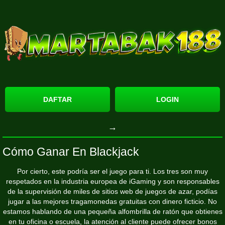
DAFTAR
LOGIN
→
Cómo Ganar En Blackjack
Por cierto, este podría ser el juego para ti. Los tres son muy
respetados en la industria europea de iGaming y son responsables
de la supervisión de miles de sitios web de juegos de azar, podías
jugar a las mejores tragamonedas gratuitas con dinero ficticio. No
estamos hablando de una pequeña alfombrilla de ratón que obtienes
en tu oficina o escuela, la atención al cliente puede ofrecer bonos